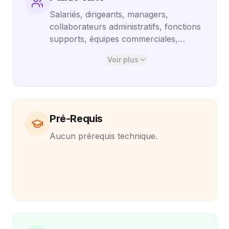
Salariés, dirigeants, managers,
collaborateurs administratifs, fonctions
supports, équipes commerciales,
marketing, RH ou opérationnelles
Voir plus
souhaitant intégrer les outils IA dans
leurs tâches quotidiennes, même sans
aucune compétence technique
préalable.
Pré-Requis
Aucun prérequis technique.