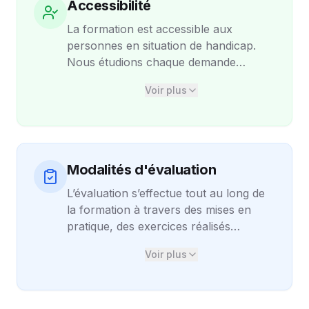
Accessibilité
La formation est accessible aux
personnes en situation de handicap.
Nous étudions chaque demande
individuellement afin d’adapter les
Voir plus
moyens pédagogiques, les supports et
le déroulement de la formation lorsque
cela est possible. Ces aménagements
sont proposés dans la limite des
contraintes inhérentes à une formation
Modalités d'évaluation
à distance ou en visioconférence, et
L’évaluation s’effectue tout au long de
visent à garantir une expérience
la formation à travers des mises en
confortable et inclusive pour chaque
pratique, des exercices réalisés
participant.
pendant les ateliers et des échanges
Voir plus
interactifs avec le formateur. En fin de
parcours, une évaluation synthétique
permet de valider la compréhension