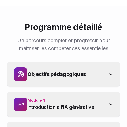
des notions abordées et l’aptitude à
mobiliser l’IA dans un contexte
professionnel. Ces modalités assurent
une montée en compétence
Programme détaillé
progressive et adaptée au niveau
débutant.
Un parcours complet et progressif pour
maîtriser les compétences essentielles
Objectifs pédagogiques
Module
1
Introduction à l’IA générative