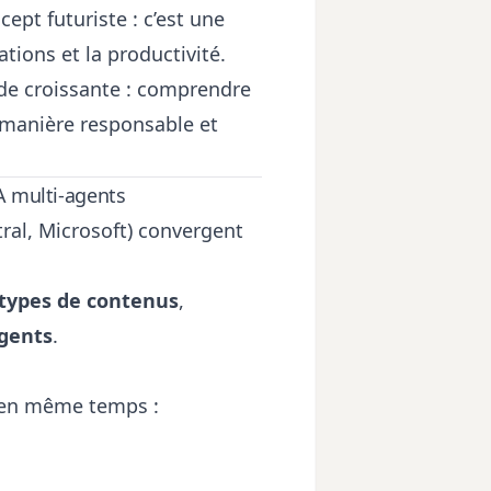
ept futuriste : c’est une
ations et la productivité.
de croissante : comprendre
de manière responsable et
A multi-agents
ral, Microsoft) convergent
 types de contenus
,
agents
.
r en même temps :