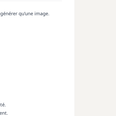
à générer qu’une image.
té.
ent.