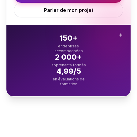
Parler de mon projet
✦
150+
entreprises
accompagnées
2 000+
apprenants formés
4,99/5
en évaluations de
formation